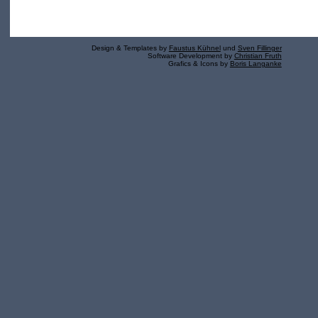
Design & Templates by
Faustus Kühnel
und
Sven Fillinger
Software Development by
Christian Fruth
Grafics & Icons by
Boris Langanke